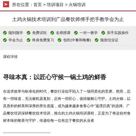
所在位置：
首页
> 培训项目 > 火锅培训
土鸡火锅技术培训到广品餐饮师傅手把手教学会为止
随到随学
免费试吃
名师授课
一对一教学
亲手实践操作
学会为止
终身免费复习
包吃(中餐和晚餐)
颁发结业证
课程详情
寻味本真：以匠心守候一锅土鸡的鲜香
在追求效率与标准化的时代，餐饮行业似乎陷入了一场同质化的竞赛。然而，总
有一些味道，无法被机器复刻，总有一些匠心，值得被耐心守护。土鸡火锅，以
其质朴的鲜美和深厚的养生底蕴，成为越来越多食客心中“返璞归真”的选择。广
品餐饮培训深耕餐饮技术培训，推出的土鸡火锅培训课程，正是为了将这份对食
材本味的敬畏与守护，传递给每一位有志于餐饮的从业者
---------------------------------------