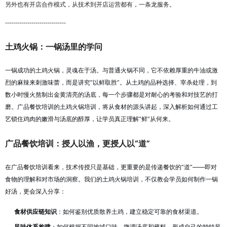
另外也有开店合作模式，从技术到开店运营都有，一条龙服务。
------------------------------
土鸡火锅：一锅汤里的学问
一锅成功的土鸡火锅，灵魂在于汤。与普通火锅不同，它不依赖厚重的牛油或激
烈的麻辣来刺激味蕾，而是讲究“以鲜取胜”。从土鸡的品种选择、宰杀处理，到
数小时慢火熬制出金黄清亮的汤底，每一个步骤都是对耐心的考验和对技艺的打
磨。广品餐饮培训的土鸡火锅培训，将从食材的源头讲起，深入解析如何通过工
艺锁住鸡肉的嫩滑与汤底的醇厚，让学员真正理解“鲜”从何来。
广品餐饮培训：授人以渔，更授人以“道”
在广品餐饮培训看来，技术传授只是基础，更重要的是传递餐饮的“道”——即对
食物的理解和对市场的洞察。我们的土鸡火锅培训，不仅教会学员如何制作一锅
好汤，更会深入分享：
食材供应链知识
：如何鉴别优质散养土鸡，建立稳定可靠的食材渠道。
风味体系构建
：如何根据不同地域口味，微调汤底和蘸料，形成自己的独特风