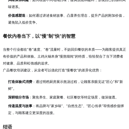
味谱系。
价值感塑造
：如何通过讲述食材故事、凸显养生理念，提升产品的附加价值，
避免陷入低价竞争。
餐饮内卷当下，以“慢”制“快”的智慧
当整个行业都在“卷”速度、“卷”流量时，不妨回归餐饮的本质——为顾客提供真正
有价值的产品和体验。土鸡火锅本身“慢熬细炖”的特质，恰恰契合了当下消费者
对健康、品质和松弛感的追求。
广品餐饮培训建议，从业者可以借此打造“慢餐饮”的差异化优势：
打造体验式消费
：通过明档厨房展示熬汤过程，让顾客亲眼见证“匠心”和“新
鲜”。
深耕细分市场
：聚焦养生、家庭聚餐、社区餐饮等特定场景，做深做透。
传递温度与故事
：将品牌与“家乡味”、“自然生态”、“匠心传承”等情感价值绑
定，与顾客建立更深度的连接。
结语