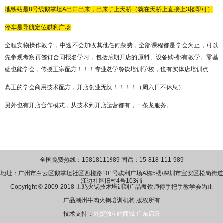
地铁站是
8
号线鹅掌坦
A
出口出来，出来了上天桥（就在天桥上直接上
3
楼即可）
停车是导航定位骐利广场
全程实物操作教学，中途不会加收其他任何杂费，全部课程都是学会为止，可以
先参观考察再签订合同报名学习，包括后期开店的原料、设备购
-都有教学。零基
础也能学会，传授正宗配方！！！专业教学餐饮培训学校，也有实体店培训点
真正的学会商用技术配方，开店创业无忧！！！！（周六日不休息）
另外也有开店合作模式，从技术到开店运营都有，一条龙服务。
------------------------------
全国免费热线：15818111989 固话：15-818-111-989
地址：广州市白云区鹅掌坦社区西槎路101号骐利广场A栋5楼/深圳市宝安区松岗街道
江边社区旧村4号103铺
Copyright © 2009-2018 土鸡火锅技术培训到广品餐饮师傅手把手教学会为止
广品潮州牛肉火锅培训机构 版权所有
技术支持：
外贸独立站商城
广东启云