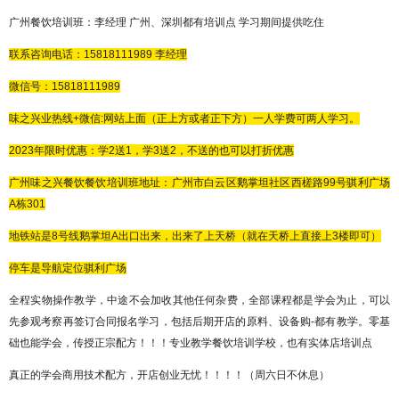
广州餐饮培训班：李经理
广州、深圳都有培训点
学习期间提供吃住
联系咨询电话：
15818111989
李经理
微信号：
15818111989
味之兴业热线
+微信:网站上面（正上方或者正下方）一人学费可两人学习。
2023年限时优惠：学2送1，学3送2，不送的也可以打折优惠
广州味之兴餐饮餐饮
培训班地址：广州市白云区鹅掌坦社区西槎路
99
号骐利广场
A
栋
301
地铁站是
8
号线鹅掌坦
A
出口出来，出来了上天桥（就在天桥上直接上
3
楼即可）
停车是导航定位骐利广场
全程实物操作教学，中途不会加收其他任何杂费，全部课程都是学会为止，可以
先参观考察再签订合同报名学习，包括后期开店的原料、设备购
-都有教学。零基
础也能学会，传授正宗配方！！！专业教学餐饮培训学校，也有实体店培训点
真正的学会商用技术配方，开店创业无忧！！！！（周六日不休息）