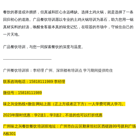
餐饮的赛道或许拥挤，但真诚和匠心永远稀缺。选择土鸡火锅，就是选择了一条
回归初心的道路。广品餐饮培训愿以专业的土鸡火锅培训为基石，助力您用一锅
真材实料的好汤，唤醒食客最本真的味觉记忆，在喧嚣的市场中，守候住自己的
一片天地。
广品餐饮培训，与您一同探索餐饮的深度与温度。
---------------------------------------
广州餐饮培训班：李经理
广州、深圳都有培训点
学习期间提供吃住
联系咨询电话：
15818111989
李经理
微信号：
15818111989
味之兴业热线
+微信:网站上面（正上方或者正下方）一人学费可两人学习。
2023年限时优惠：学2送1，学3送2，不送的也可以打折优惠
广州味之兴餐饮餐饮
培训班地址：广州市白云区鹅掌坦社区西槎路
99
号骐利广场
A
栋
301