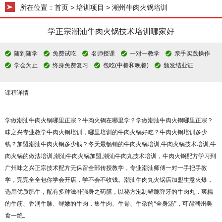
所在位置：
首页
> 培训项目 > 潮州牛肉火锅培训
学正宗潮汕牛肉火锅技术培训哪家好
随到随学
免费试吃
名师授课
一对一教学
亲手实践操作
学会为止
终身免费复习
包吃(中餐和晚餐)
颁发结业证
课程详情
学做潮汕牛肉火锅哪里正宗？牛肉火锅在哪里学？学做潮汕牛肉火锅哪里正宗？
味之兴专业教学牛肉火锅培训，哪里培训的牛肉火锅好吃？牛肉火锅培训多少
钱？加盟潮汕牛肉火锅多少钱？冬天最畅销的牛肉火锅培训,牛肉火锅技术培训,牛
肉火锅的做法培训,潮汕牛肉火锅加盟,潮汕牛肉丸技术培训，牛肉火锅配方学习到
广州味之兴正宗技术配方无保留全部传授教学，专业潮汕师傅一对一手把手教
学，完完全全包你学会开店，学不会不收钱。潮汕牛肉丸火锅店加盟生意火爆，
选用优质肥牛，配有多种滋补强身之药膳，以秘方泡制鲜脆弹牙的牛肉丸，爽糯
的牛筋、香润牛腩、鲜嫩
的牛肉，集牛肉、牛骨、牛杂的
“全身汤”，可谓潮州美
食一绝。