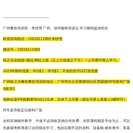
---------------------------------------
广州餐饮培训班：李经理
广州、深圳都有培训点
学习期间提供吃住
联系咨询电话：
15818111989
李经理
微信号：
15818111989
味之兴业热线
+微信:网站上面（正上方或者正下方）一人学费可两人学习。
2023年限时优惠：学2送1，学3送2，不送的也可以打折优惠
广州味之兴餐饮餐饮
培训班地址：广州市白云区鹅掌坦社区西槎路
99号骐利广场
A
栋
301
地铁站是
8
号线鹅掌坦
A
出口出来，出来了上天桥（就在天桥上直接上
3
楼即可）
停车是导航定位骐利广场
全程实物操作教学，中途不会加收其他任何杂费，全部课程都是学会为止，可以
先参观考察再签订合同报名学习，包括后期开店的原料、设备购
-都有教学。零基