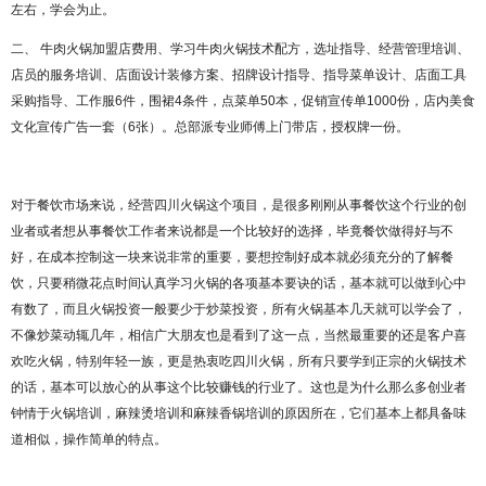
左右，学会为止。
二、
牛肉火锅加盟店费用、学习牛肉火锅技术配方，选址指导、经营管理培训、
店员的服务培训、店面设计装修方案、招牌设计指导、指导菜单设计、店面工具
采购指导、工作服
6件，围裙4条件，点菜单50本，促销宣传单1000份，店内美食
文化宣传广告一套（6张）。总部派专业师傅上门带店，授权牌一份。
对于餐饮市场来说，经营四川火锅这个项目，是很多刚刚从事餐饮这个行业的创
业者或者想从事餐饮工作者来说都是一个比较好的选择，毕竟餐饮做得好与不
好，在成本控制这一块来说非常的重要，要想控制好成本就必须充分的了解餐
饮，只要稍微花点时间认真学习火锅的各项基本要诀的话，基本就可以做到心中
有数了，而且火锅投资一般要少于炒菜投资，所有火锅基本几天就可以学会了，
不像炒菜动辄几年，相信广大朋友也是看到了这一点，当然最重要的还是客户喜
欢吃火锅，特别年轻一族，更是热衷吃四川火锅，所有只要学到正宗的火锅技术
的话，基本可以放心的从事这个比较赚钱的行业了。这也是为什么那么多创业者
钟情于火锅培训，麻辣烫培训和麻辣香锅培训的原因所在，它们基本上都具备味
道相似，操作简单的特点。