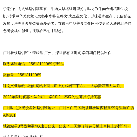
学潮汕牛肉火锅培训哪里有，牛肉火锅培训哪里好，味之兴牛肉火锅培训学校
以
“传承中华美食文化发扬中华特色餐饮”为企业文化，以味道求生存，以信誉促
发展，培养更多餐饮美食爱好者。在传播中华美食文化同时使更多人通过经营特
色餐饮成功创业，实现自己心中理想。
---------------------------------------
广州餐饮培训班：李经理
广州、深圳都有培训点
学习期间提供吃住
联系咨询电话：
15818111989
李经理
微信号：
15818111989
味之兴业热线
+微信:网站上面（正上方或者正下方）一人学费可两人学习。
2023年限时优惠：学2送1，学3送2，不送的也可以打折优惠
广州味之兴餐饮餐饮
培训班地址：广州市白云区鹅掌坦社区西槎路
99号骐利广场
A
栋
301
地铁站是
8
号线鹅掌坦
A
出口出来，出来了上天桥（就在天桥上直接上
3
楼即可）